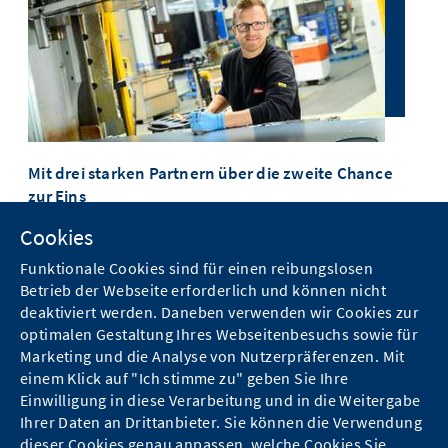
Slides
weiter
Pfeiltasten
Elemente
mit
(links/rechts)
(wie
den
um
Links)
Pfeiltasten.
zum
anzuspringen.
vorherigen/nächsten
Slide
zu
springen.
Nutzen
Sie
die
Mit drei starken Partnern über die zweite Chance
Teil
Tabtaste
zur Eins
um
Ber
innerhalb
Lesen Sie hier, wie es ein Mitarbeiter von Miele mit einer
des
Das 
Cookies
aktiven
Teilqualifizierung zur Führungskraft mit
Verd
Slides
Berufsabschluss schaffte.
Fach
Funktionale Cookies sind für einen reibungslosen
Elemente
Betrieb der Webseite erforderlich und können nicht
(wie
Links)
deaktiviert werden. Daneben verwenden wir Cookies zur
anzuspringen.
optimalen Gestaltung Ihres Webseitenbesuchs sowie für
Marketing und die Analyse von Nutzerpräferenzen. Mit
einem Klick auf "Ich stimme zu" geben Sie Ihre
Sie
verlassen
Einwilligung in diese Verarbeitung und in die Weitergabe
jetzt
Ihrer Daten an Drittanbieter. Sie können die Verwendung
das
dieser Cookies genau anpassen, welche Cookies Sie
Slide