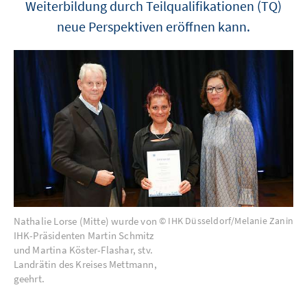
Weiterbildung durch Teilqualifikationen (TQ)
neue Perspektiven eröffnen kann.
Nathalie Lorse (Mitte) wurde von
© IHK Düsseldorf/Melanie Zanin
IHK-Präsidenten Martin Schmitz
und Martina Köster-Flashar, stv.
Landrätin des Kreises Mettmann,
geehrt.