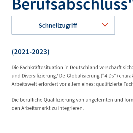
Berufsabschluss
Schnellzugriff
Einführung des Projekts
(2021-2023)
Ergebnisse der Projektarbeit in
Die Fachkräftesituation in Deutschland verschärft sic
Zahlen
und Diversifizierung/ De-Globalisierung ("4 Ds“) char
Arbeitswelt erfordert vor allem eines: qualifizierte
Auf dem Weg zu
bundeseinheitlichen Standards
Die berufliche Qualifizierung von ungelernten und for
den Arbeitsmarkt zu integrieren.
Angebote der IHKs und
erfolgreiche Umsetzung in der