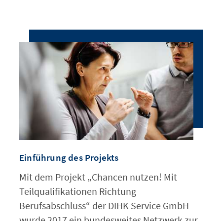
Praxis
Durch gute Beispiele das TQ-
Angebot bekannt machen
Ausblick neues Projekt
Einführung des Projekts
Mit dem Projekt „Chancen nutzen! Mit
Teilqualifikationen Richtung
Berufsabschluss“ der DIHK Service GmbH
wurde 2017 ein bundesweites Netzwerk zur