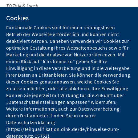
TQ Talk & Lunch
Cookies
Informationsveranstaltung in der IHK Koblenz
16. Juni, 11:00 bis 14:00 Uhr
Funktionale Cookies sind für einen reibungslosen
Betrieb der Webseite erforderlich und können nicht
Jetzt anmelden
deaktiviert werden. Daneben verwenden wir Cookies zur
optimalen Gestaltung Ihres Webseitenbesuchs sowie für
Marketing und die Analyse von Nutzerpräferenzen. Mit
einem Klick auf "Ich stimme zu" geben Sie Ihre
Einwilligung in diese Verarbeitung und in die Weitergabe
Ihrer Daten an Drittanbieter. Sie können die Verwendung
dieser Cookies genau anpassen, welche Cookies Sie
zulassen möchten, oder alle ablehnen. Ihre Einwilligung
Kontakt
können Sie jederzeit mit Wirkung für die Zukunft über
„Datenschutzeinstellungen anpassen“ widerrufen.
Hinweise zum Datenschutz
Weitere Informationen, auch zur Datenverarbeitung
durch Drittanbieter, finden Sie in unserer
Barrierefreiheit
Datenschutzerklärung
(https://teilqualifikation.dihk.de/de/hinweise-zum-
Impressum
datenschutz-15752).