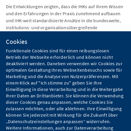
Die Entwicklungen zeigten, dass die IHKs auf ihrem Wissen
und den Erfahrungen in der Praxis zunehmend aufbauen
und IHK-weit standardisierte Ansätze in die bundesweite,
institutions- und organisationsübergreifende
Weiterentwicklung einbringen konnten. Auch wurde klar,
Cookies
dass die weitere Sensibilisierung relevanter Stakeholder
und MultiplikatorInnen eine bedeutende Rolle spielt, um
Funktionale Cookies sind für einen reibungslosen
die Bekanntheit und Akzeptanz des Instruments zu
Betrieb der Webseite erforderlich und können nicht
fördern.
deaktiviert werden. Daneben verwenden wir Cookies zur
optimalen Gestaltung Ihres Webseitenbesuchs sowie für
Marketing und die Analyse von Nutzerpräferenzen. Mit
einem Klick auf "Ich stimme zu" geben Sie Ihre
Einwilligung in diese Verarbeitung und in die Weitergabe
Ihrer Daten an Drittanbieter. Sie können die Verwendung
dieser Cookies genau anpassen, welche Cookies Sie
zulassen möchten, oder alle ablehnen. Ihre Einwilligung
Kontakt
können Sie jederzeit mit Wirkung für die Zukunft über
„Datenschutzeinstellungen anpassen“ widerrufen.
Hinweise zum Datenschutz
Weitere Informationen, auch zur Datenverarbeitung